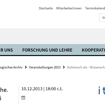
Startseite
Mitarbeiter/innen
Terminkalend
D
R UNS
FORSCHUNG UND LEHRE
KOOPERAT
ogisches Archiv
Veranstaltungen 2013
Italienisch als - Wissensc
che.
10.12.2013 | 18:00 c.t.
i