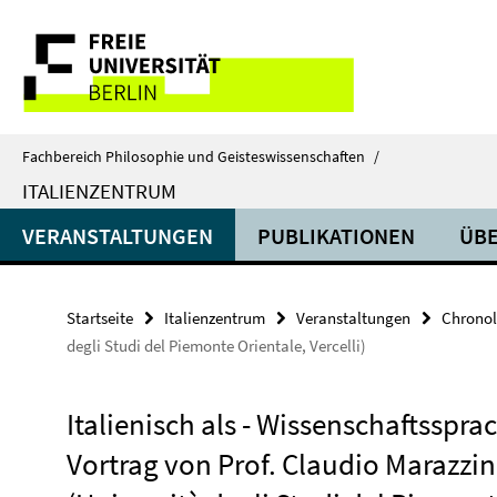
Springe
Service-
direkt
zu
Navigation
Inhalt
Fachbereich Philosophie und Geisteswissenschaften
/
ITALIENZENTRUM
VERANSTALTUNGEN
PUBLIKATIONEN
ÜBE
Startseite
Italienzentrum
Veranstaltungen
Chronol
degli Studi del Piemonte Orientale, Vercelli)
Italienisch als - Wissenschaftsspra
Vortrag von Prof. Claudio Marazzin