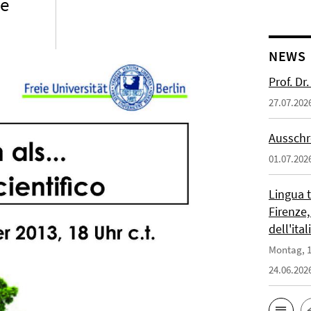
te
NEWS
Prof. D
27.07.202
Ausschr
01.07.202
Lingua 
Firenze,
dell'ita
Montag, 1
24.06.202