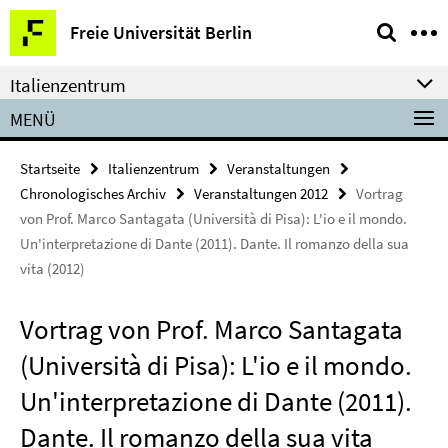
Springe
Service-
Freie Universität Berlin
direkt
Navigation
zu
Italienzentrum
Inhalt
MENÜ
Startseite
Italienzentrum
Veranstaltungen
Chronologisches Archiv
Veranstaltungen 2012
Vortrag
von Prof. Marco Santagata (Università di Pisa): L'io e il mondo.
Un'interpretazione di Dante (2011). Dante. Il romanzo della sua
vita (2012)
Vortrag von Prof. Marco Santagata
(Università di Pisa): L'io e il mondo.
Un'interpretazione di Dante (2011).
Dante. Il romanzo della sua vita