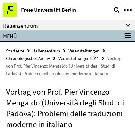
Springe
Service-
Freie Universität Berlin
direkt
Navigation
zu
Italienzentrum
Inhalt
MENÜ
Startseite
Italienzentrum
Veranstaltungen
Chronologisches Archiv
Veranstaltungen 2011
Vortrag
von Prof. Pier Vincenzo Mengaldo (Università degli Studi di
Padova): Problemi delle traduzioni moderne in italiano
Vortrag von Prof. Pier Vincenzo
Mengaldo (Università degli Studi di
Padova): Problemi delle traduzioni
moderne in italiano