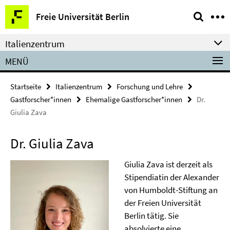
Springe
Service-
Freie Universität Berlin
direkt
Navigation
zu
Italienzentrum
Inhalt
MENÜ
Startseite
Italienzentrum
Forschung und Lehre
Gastforscher*innen
Ehemalige Gastforscher*innen
Dr.
Giulia Zava
Dr. Giulia Zava
Giulia Zava ist derzeit als
Stipendiatin der Alexander
von Humboldt-Stiftung an
der Freien Universität
Berlin tätig. Sie
absolvierte eine