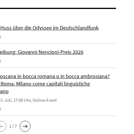
r. Huss über die Odyssee im Deutschlandfunk
6
eibung: Giovanni Nencioni-Preis 2026
6
toscana in bocca romana o in bocca ambrosiana?
 Roma, Milano come capitali linguistiche
liano
3. Juli, 17:00 Uhr, Online-Event
6
1 / 7