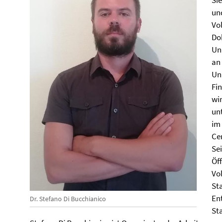
Si
un
Vo
Do
Un
an
Un
Fi
wi
unt
im
Ce
Se
Öf
Vo
St
En
Dr. Stefano Di Bucchianico
St