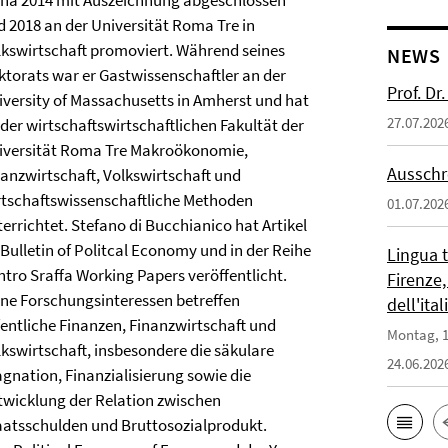
ena 2014 mit Auszeichnung abgeschlossen
d 2018 an der Universität Roma Tre in
lkswirtschaft promoviert. Während seines
NEWS
ktorats war er Gastwissenschaftler an der
Prof. D
iversity of Massachusetts in Amherst und hat
27.07.202
 der wirtschaftswirtschaftlichen Fakultät der
iversität Roma Tre Makroökonomie,
Ausschr
nanzwirtschaft, Volkswirtschaft und
rtschaftswissenschaftliche Methoden
01.07.202
errichtet. Stefano di Bucchianico hat Artikel
 Bulletin of Politcal Economy und in der Reihe
Lingua 
ntro Sraffa Working Papers veröffentlicht.
Firenze,
ine Forschungsinteressen betreffen
dell'ita
fentliche Finanzen, Finanzwirtschaft und
Montag, 1
lkswirtschaft, insbesondere die säkulare
24.06.202
agnation, Finanzialisierung sowie die
twicklung der Relation zwischen
aatsschulden und Bruttosozialprodukt.