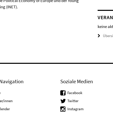
pe Political Economy of Europe und der Young
ing (INET).
VERAN
keine ak
Übers
Navigation
Soziale Medien
e
Facebook
er/innen
Twitter
lender
Instagram