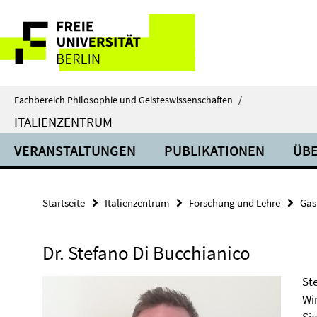
Springe
Service-
direkt
zu
Navigation
Inhalt
Fachbereich Philosophie und Geisteswissenschaften
/
ITALIENZENTRUM
VERANSTALTUNGEN
PUBLIKATIONEN
ÜBE
Startseite
Italienzentrum
Forschung und Lehre
Gas
Dr. Stefano Di Bucchianico
St
Wi