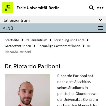
Springe
Service-
Freie Universität Berlin
direkt
Navigation
zu
Italienzentrum
Inhalt
MENÜ
Startseite
Italienzentrum
Forschung und Lehre
Gastdozent*innen
Ehemalige Gastdozent*innen
Dr.
Riccardo Pariboni
Dr. Riccardo Pariboni
Riccardo Pariboni hat
nach dem Abschluss
seines Studiums in
politischer Ökonomie an
der Universität Siena am
dortigen Fachbereich für