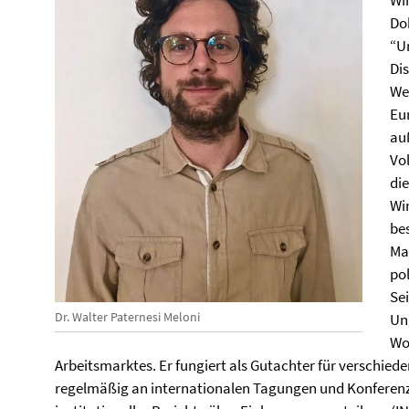
Wi
Dok
“U
Dis
We
Eu
au
Vo
di
Wir
be
Ma
po
Se
Dr. Walter Paternesi Meloni
Ung
Wo
Arbeitsmarktes. Er fungiert als Gutachter für verschied
regelmäßig an internationalen Tagungen und Konferenze