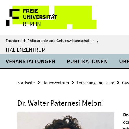
Springe
Service-
direkt
zu
Navigation
Inhalt
Fachbereich Philosophie und Geisteswissenschaften
/
ITALIENZENTRUM
VERANSTALTUNGEN
PUBLIKATIONEN
ÜBE
Startseite
Italienzentrum
Forschung und Lehre
Gas
Dr. Walter Paternesi Meloni
Dr
der