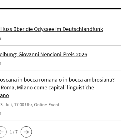
r. Huss über die Odyssee im Deutschlandfunk
6
eibung: Giovanni Nencioni-Preis 2026
6
toscana in bocca romana o in bocca ambrosiana?
 Roma, Milano come capitali linguistiche
liano
3. Juli, 17:00 Uhr, Online-Event
6
1 / 7