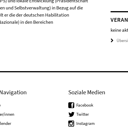
NPS) und lokale Entwicklung (Präsidentschaft
ten und Selbstverwaltung) in Bezug auf die
lt er die der deutschen Habilitation
VERAN
 Nazionale) in den Bereichen
keine ak
Übers
Navigation
Soziale Medien
e
Facebook
er/innen
Twitter
lender
Instagram