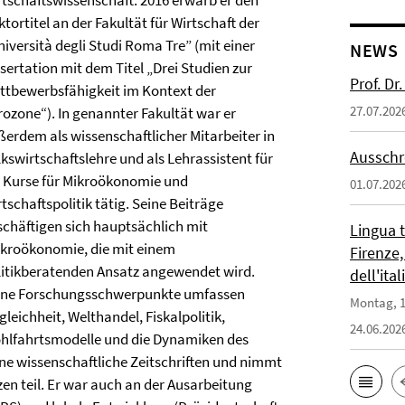
rtschaftswissenschaft. 2016 erwarb er den
tortitel an der Fakultät für Wirtschaft der
niversità degli Studi Roma Tre” (mit einer
NEWS
sertation mit dem Titel „Drei Studien zur
Prof. D
ttbewerbsfähigkeit im Kontext der
27.07.202
rozone“). In genannter Fakultät war er
ßerdem als wissenschaftlicher Mitarbeiter in
Ausschr
lkswirtschaftslehre und als Lehrassistent für
e Kurse für Mikroökonomie und
01.07.202
tschaftspolitik tätig. Seine Beiträge
schäftigen sich hauptsächlich mit
Lingua 
kroökonomie, die mit einem
Firenze,
litikberatenden Ansatz angewendet wird.
dell'ita
ine Forschungsschwerpunkte umfassen
Montag, 1
leichheit, Welthandel, Fiskalpolitik,
24.06.202
hlfahrtsmodelle und die Dynamiken des
ene wissenschaftliche Zeitschriften und nimmt
n teil. Er war auch an der Ausarbeitung