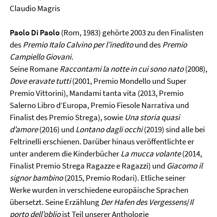
Claudio Magris
Paolo Di Paolo
(Rom, 1983) gehörte 2003 zu den Finalisten
des
Premio Italo Calvino per l’inedito
und des
Premio
Campiello Giovani.
Seine Romane
Raccontami la notte in cui sono nato
(2008),
Dove eravate tutti
(2001, Premio Mondello und Super
Premio Vittorini), Mandami tanta vita (2013, Premio
Salerno Libro d’Europa, Premio Fiesole Narrativa und
Finalist des Premio Strega), sowie
Una storia quasi
d’amore
(2016) und
Lontano dagli occhi
(2019) sind alle bei
Feltrinelli erschienen. Darüber hinaus veröffentlichte er
unter anderem die Kinderbücher
La mucca volante
(2014,
Finalist Premio Strega Ragazze e Ragazzi) und
Giacomo il
signor bambino
(2015, Premio Rodari). Etliche seiner
Werke wurden in verschiedene europäische Sprachen
übersetzt. Seine Erzählung
Der Hafen des Vergessens
/
Il
porto dell’oblio
ist Teil unserer Anthologie