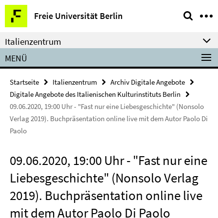
Springe
Service-
Freie Universität Berlin
direkt
Navigation
zu
Italienzentrum
Inhalt
MENÜ
Startseite
Italienzentrum
Archiv Digitale Angebote
Digitale Angebote des Italienischen Kulturinstituts Berlin
09.06.2020, 19:00 Uhr - "Fast nur eine Liebesgeschichte" (Nonsolo
Verlag 2019). Buchpräsentation online live mit dem Autor Paolo Di
Paolo
09.06.2020, 19:00 Uhr - "Fast nur eine
Liebesgeschichte" (Nonsolo Verlag
2019). Buchpräsentation online live
mit dem Autor Paolo Di Paolo