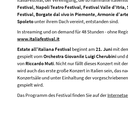
ItaliaFestival, der Vereinigung, die so namhafte italienis
Festival, Napoli Teatro Festival, Festival Valle d'Itri
Festival, Borgate dal vivo in Piemonte, Armonie d'arte
Spoleto
unter ihrem Dach vereint, entstanden sind.
In streaming und on demand für 48 Stunden - ohne Regis
www.italiafestival.it
Estate all'italiana Festival
beginnt am
21. Juni
mit dem
gespielt vom
Orchestra Giovanile Luigi Cherubini
und d
von
Riccardo Muti
. Nicht nur fällt dieses Konzert mit d
wird auch das erste große Konzert in Italien sein, das 
Konzertsäle und unter Einhaltung der vorgeschrieben
gespielt wird.
Das Programm des Festival finden Sie auf der
Internetse