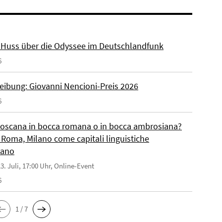
r. Huss über die Odyssee im Deutschlandfunk
6
eibung: Giovanni Nencioni-Preis 2026
6
toscana in bocca romana o in bocca ambrosiana?
 Roma, Milano come capitali linguistiche
liano
3. Juli, 17:00 Uhr, Online-Event
6
1 / 7