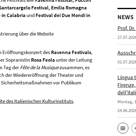
che Festivals wie R
avenna Festival, Puccini
a, Santarcargelo Festival, Emilia Romagna
 in Calabria
und
Festival dei Due Mondi in
NEWS
Prof. D
trierung über die Website
27.07.202
 Eröffnungskonzert des
Ravenna Festivals
,
Ausschr
er Sopranistin
Rosa Feola
unter der Leitung
01.07.202
em Tag der
Fête de la Musique
zusammen, es
nach der Wiedereröffnung der Theater und
Lingua 
en Sicherheitsmaßnahmen vor Publikum
Firenze,
dell'ita
ite des Italienischen Kulturinstituts
.
Montag, 1
24.06.202