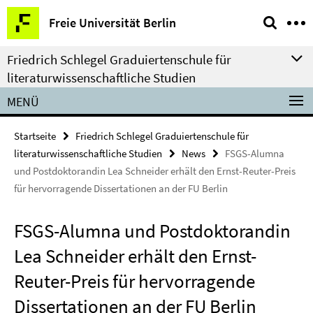
Springe
Service-
Freie Universität Berlin
direkt
Navigation
zu
Friedrich Schlegel Graduiertenschule für
Inhalt
literaturwissenschaftliche Studien
MENÜ
Startseite
Friedrich Schlegel Graduiertenschule für
literaturwissenschaftliche Studien
News
FSGS-Alumna
und Postdoktorandin Lea Schneider erhält den Ernst-Reuter-Preis
für hervorragende Dissertationen an der FU Berlin
FSGS-Alumna und Postdoktorandin
Lea Schneider erhält den Ernst-
Reuter-Preis für hervorragende
Dissertationen an der FU Berlin