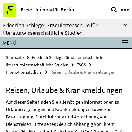
Springe
Service-
Freie Universität Berlin
direkt
Navigation
zu
Friedrich Schlegel Graduiertenschule für
Inhalt
literaturwissenschaftliche Studien
MENÜ
Startseite
Friedrich Schlegel Graduiertenschule für
literaturwissenschaftliche Studien
FSGS
Promotionsstudium
Reisen, Urlaube & Krankmeldungen
Reisen, Urlaube & Krankmeldungen
Auf dieser Seite finden Sie alle nötigen Informationen zu
Urlaubsregelungen und Krankmeldungen sowie zur
Beantragung, Durchführung und Abrechnung von
Dienstreisen. Bitte sehen Sie sich abhängig von Ihrem
Status (FU-Beschäftigte*r, Externe*r, DAAD-Stipendiat*in)