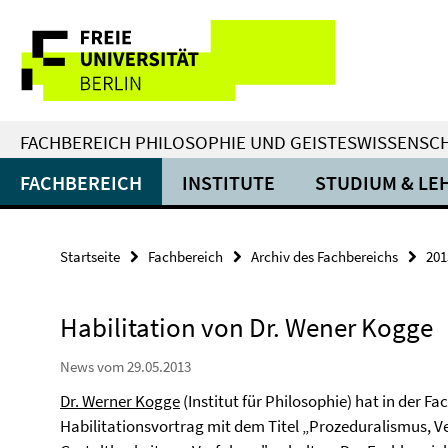
Springe
Service-
direkt
zu
Navigation
Inhalt
FACHBEREICH PHILOSOPHIE UND GEISTESWISSENSC
FACHBEREICH
INSTITUTE
STUDIUM & LE
Startseite
Fachbereich
Archiv des Fachbereichs
201
Habilitation von Dr. Wener Kogge
News vom 29.05.2013
Dr. Werner Kogge
(Institut für Philosophie) hat in der F
Habilitationsvortrag mit dem Titel „Prozeduralismus, V