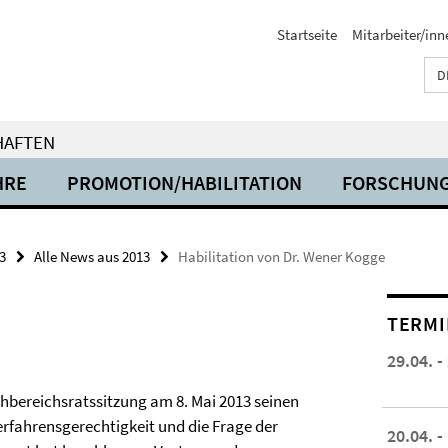
Startseite
Mitarbeiter/inn
D
HAFTEN
HRE
PROMOTION/HABILITATION
FORSCHUN
3
Alle News aus 2013
Habilitation von Dr. Wener Kogge
TERMI
29.04. -
achbereichsratssitzung am 8. Mai 2013 seinen
erfahrensgerechtigkeit und die Frage der
20.04. -