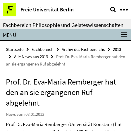
Springe
Service-
Freie Universität Berlin
direkt
Navigation
zu
Fachbereich Philosophie und Geisteswissenschaften
Inhalt
MENÜ
Startseite
Fachbereich
Archiv des Fachbereichs
2013
Alle News aus 2013
Prof. Dr. Eva-Maria Remberger hat den
an sie ergangenen Ruf abgelehnt
Prof. Dr. Eva-Maria Remberger hat
den an sie ergangenen Ruf
abgelehnt
News vom 08.01.2013
Prof. Dr. Eva-Maria Remberger (Universität Konstanz) hat