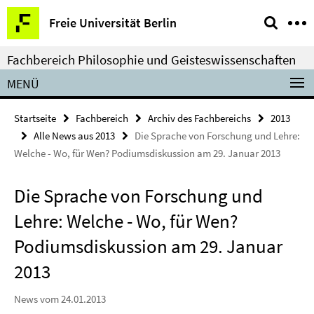
Springe
Service-
Freie Universität Berlin
direkt
Navigation
zu
Fachbereich Philosophie und Geisteswissenschaften
Inhalt
MENÜ
Startseite
Fachbereich
Archiv des Fachbereichs
2013
Alle News aus 2013
Die Sprache von Forschung und Lehre:
Welche - Wo, für Wen? Podiumsdiskussion am 29. Januar 2013
Die Sprache von Forschung und
Lehre: Welche - Wo, für Wen?
Podiumsdiskussion am 29. Januar
2013
News vom 24.01.2013