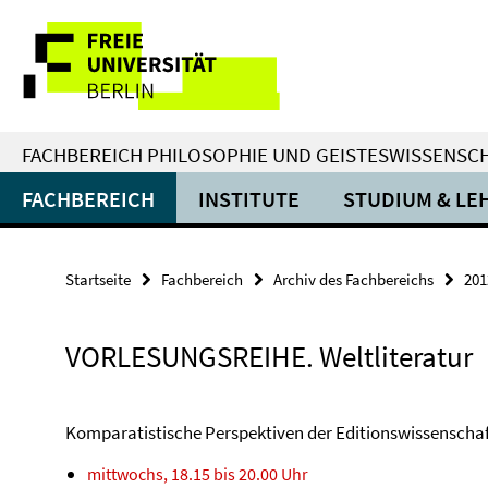
Springe
Service-
direkt
zu
Navigation
Inhalt
FACHBEREICH PHILOSOPHIE UND GEISTESWISSENSC
FACHBEREICH
INSTITUTE
STUDIUM & LE
Startseite
Fachbereich
Archiv des Fachbereichs
201
VORLESUNGSREIHE. Weltliteratur
Komparatistische Perspektiven der Editionswissenschaf
mittwochs, 18.15 bis 20.00 Uhr