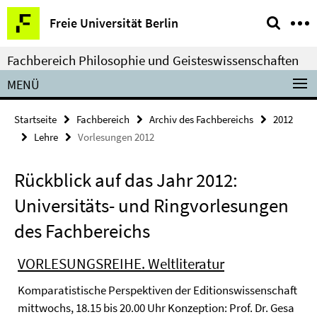
Springe
Service-
Freie Universität Berlin
direkt
Navigation
zu
Fachbereich Philosophie und Geisteswissenschaften
Inhalt
MENÜ
Startseite
Fachbereich
Archiv des Fachbereichs
2012
Lehre
Vorlesungen 2012
Rückblick auf das Jahr 2012:
Universitäts- und Ringvorlesungen
des Fachbereichs
VORLESUNGSREIHE. Weltliteratur
Komparatistische Perspektiven der Editionswissenschaft
mittwochs, 18.15 bis 20.00 Uhr Konzeption: Prof. Dr. Gesa