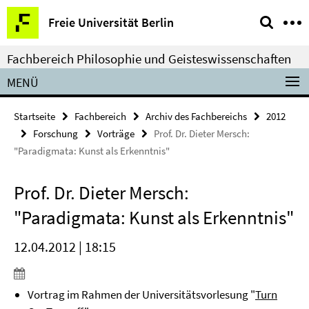
Springe
Service-
Freie Universität Berlin
direkt
Navigation
zu
Fachbereich Philosophie und Geisteswissenschaften
Inhalt
MENÜ
Startseite
Fachbereich
Archiv des Fachbereichs
2012
Forschung
Vorträge
Prof. Dr. Dieter Mersch:
"Paradigmata: Kunst als Erkenntnis"
Prof. Dr. Dieter Mersch:
"Paradigmata: Kunst als Erkenntnis"
12.04.2012 | 18:15
Vortrag im Rahmen der Universitätsvorlesung "
Turn