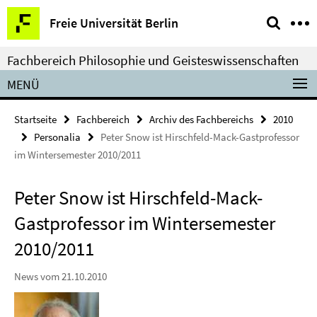
Springe
Service-
Freie Universität Berlin
direkt
Navigation
zu
Fachbereich Philosophie und Geisteswissenschaften
Inhalt
MENÜ
Startseite
Fachbereich
Archiv des Fachbereichs
2010
Personalia
Peter Snow ist Hirschfeld-Mack-Gastprofessor
im Wintersemester 2010/2011
Peter Snow ist Hirschfeld-Mack-
Gastprofessor im Wintersemester
2010/2011
News vom 21.10.2010