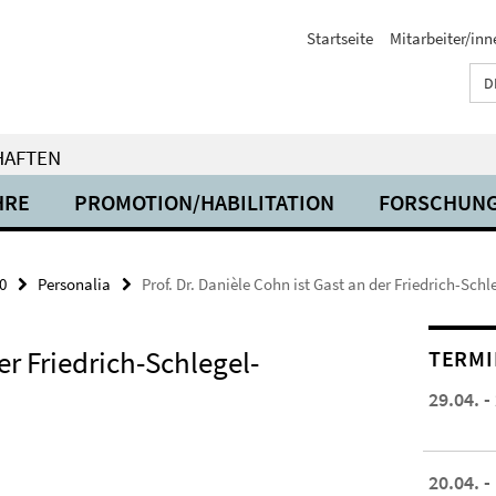
Startseite
Mitarbeiter/inn
D
HAFTEN
HRE
PROMOTION/HABILITATION
FORSCHUN
0
Personalia
Prof. Dr. Danièle Cohn ist Gast an der Friedrich-Sch
er Friedrich-Schlegel-
TERMI
29.04. -
20.04. -