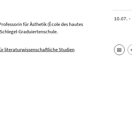
10.07. -
 Professorin für Ästhetik (Ècole des hautes
h-Schlegel-Graduiertenschule.
ür literaturwissenschaftliche Studien