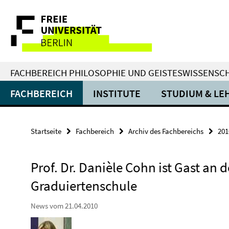
Springe
Service-
direkt
zu
Navigation
Inhalt
FACHBEREICH PHILOSOPHIE UND GEISTESWISSENSC
FACHBEREICH
INSTITUTE
STUDIUM & LE
Startseite
Fachbereich
Archiv des Fachbereichs
201
Prof. Dr. Danièle Cohn ist Gast an d
Graduiertenschule
News vom 21.04.2010