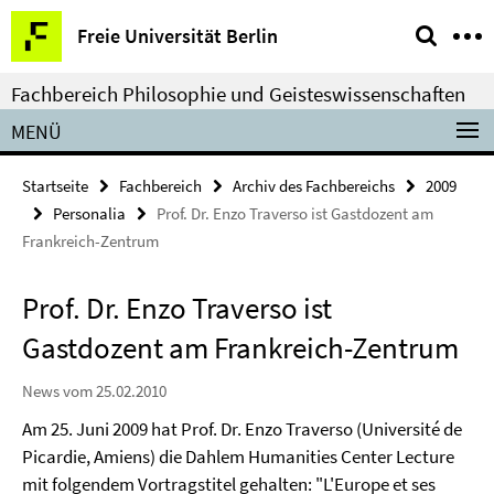
Springe
Service-
Freie Universität Berlin
direkt
Navigation
zu
Fachbereich Philosophie und Geisteswissenschaften
Inhalt
MENÜ
Startseite
Fachbereich
Archiv des Fachbereichs
2009
Personalia
Prof. Dr. Enzo Traverso ist Gastdozent am
Frankreich-Zentrum
Prof. Dr. Enzo Traverso ist
Gastdozent am Frankreich-Zentrum
News vom 25.02.2010
Am 25. Juni 2009 hat Prof. Dr. Enzo Traverso (Université de
Picardie, Amiens) die Dahlem Humanities Center Lecture
mit folgendem Vortragstitel gehalten: "L'Europe et ses