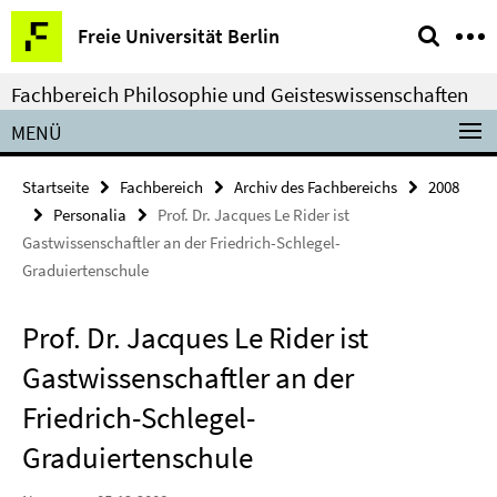
Springe
Service-
Freie Universität Berlin
direkt
Navigation
zu
Fachbereich Philosophie und Geisteswissenschaften
Inhalt
MENÜ
Startseite
Fachbereich
Archiv des Fachbereichs
2008
Personalia
Prof. Dr. Jacques Le Rider ist
Gastwissenschaftler an der Friedrich-Schlegel-
Graduiertenschule
Prof. Dr. Jacques Le Rider ist
Gastwissenschaftler an der
Friedrich-Schlegel-
Graduiertenschule