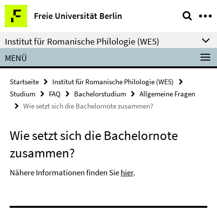
Springe
Service-
Freie Universität Berlin
direkt
Navigation
zu
Institut für Romanische Philologie (WE5)
Inhalt
MENÜ
Startseite
Institut für Romanische Philologie (WE5)
Studium
FAQ
Bachelorstudium
Allgemeine Fragen
Wie setzt sich die Bachelornote zusammen?
Wie setzt sich die Bachelornote
zusammen?
Nähere Informationen finden Sie
hier
.