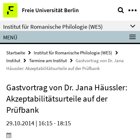
Springe
Service-
Freie Universität Berlin
direkt
Navigation
zu
Institut für Romanische Philologie (WE5)
Inhalt
MENÜ
Startseite
Institut für Romanische Philologie (WE5)
Institut
Termine am Institut
Gastvortrag von Dr. Jana
Häussler: Akzeptabilitätsurteile auf der Prüfbank
Gastvortrag von Dr. Jana Häussler:
Akzeptabilitätsurteile auf der
Prüfbank
29.10.2014 | 16:15 - 18:15