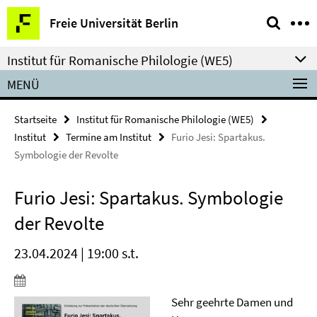
Springe
Service-
Freie Universität Berlin
direkt
Navigation
zu
Institut für Romanische Philologie (WE5)
Inhalt
MENÜ
Startseite
Institut für Romanische Philologie (WE5)
Institut
Termine am Institut
Furio Jesi: Spartakus.
Symbologie der Revolte
Furio Jesi: Spartakus. Symbologie
der Revolte
23.04.2024 | 19:00 s.t.
Sehr geehrte Damen und