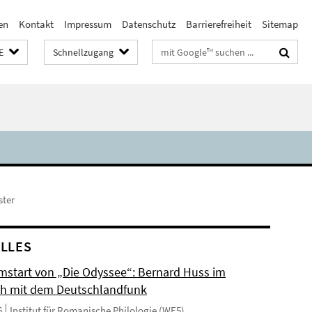
en
Kontakt
Impressum
Datenschutz
Barrierefreiheit
Sitemap
Suchbegriffe
E
Schnellzugang
ster
LLES
mstart von „Die Odyssee“: Bernard Huss im
h mit dem Deutschlandfunk
6
Institut für Romanische Philologie (WE5)