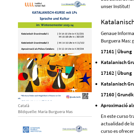
unser Institut!
Katalanisc
Genaue Informat
Burguera Mas:
17161 | Übung
Katalanisch Gr
17162 | Übung
Katalanisch Gr
17160 | Grundk
Aproximació al
Català
Bildquelle: Maria Burguera Mas
En este curso tr
actualidad de lo
curso es ofrecer