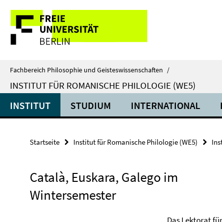
Springe
Service-
direkt
zu
Navigation
Inhalt
Fachbereich Philosophie und Geisteswissenschaften
/
INSTITUT FÜR ROMANISCHE PHILOLOGIE (WE5)
INSTITUT
STUDIUM
INTERNATIONAL
Startseite
Institut für Romanische Philologie (WE5)
Ins
Català, Euskara, Galego im
Wintersemester
Das Lektorat fü