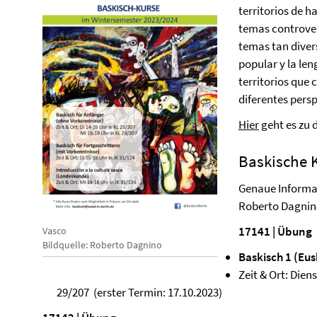
territorios de h
temas controver
temas tan divers
popular y la le
territorios que
diferentes persp
Hier
geht es zu 
Baskische 
Genaue Informat
Roberto Dagnin
17141 | Übung
Vasco
Bildquelle: Roberto Dagnino
Baskisch 1 (Eus
Zeit & Ort: Dien
29/207 (erster Termin: 17.10.2023)