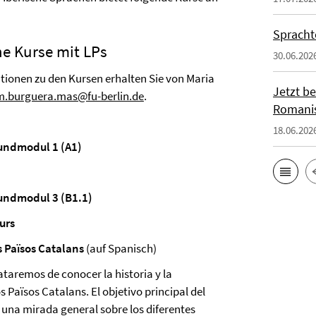
Spracht
he Kurse mit LPs
30.06.202
ionen zu den Kursen erhalten Sie von Maria
Jetzt b
m.burguera.mas@fu-berlin.de
.
Romanis
18.06.202
undmodul 1 (A1)
undmodul 3 (B1.1)
urs
s Països Catalans
(auf Spanisch)
ataremos de conocer la historia y la
s Països Catalans. El objetivo principal del
 una mirada general sobre los diferentes