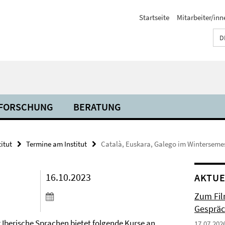
Startseite
Mitarbeiter/inn
D
FORSCHUNG
BERATUNG
titut
Termine am Institut
Català, Euskara, Galego im Winterseme
16.10.2023
AKTUE
Zum Fil
Gespräc
r Iberische Sprachen bietet folgende Kurse an
17.07.202