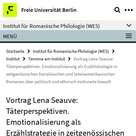
Springe
Service-
Freie Universität Berlin
direkt
Navigation
zu
Institut für Romanische Philologie (WE5)
Inhalt
MENÜ
Startseite
Institut für Romanische Philologie (WE5)
Institut
Termine am Institut
Vortrag Lena Seauve:
Täterperspektiven. Emotionalisierung als Erzählstrategie in
zeitgenössischen französischen und lateinamerikanischen
Romanen über politisch und ethnisch motivierte Gewalt
Vortrag Lena Seauve:
Täterperspektiven.
Emotionalisierung als
Erzählstrategie in zeitgenössischen