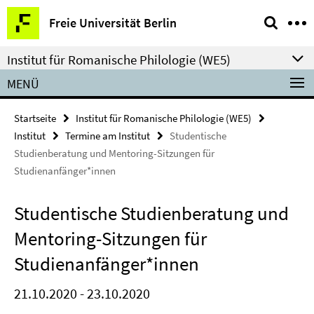
Springe
Service-
Freie Universität Berlin
direkt
Navigation
zu
Institut für Romanische Philologie (WE5)
Inhalt
MENÜ
Startseite
Institut für Romanische Philologie (WE5)
Institut
Termine am Institut
Studentische
Studienberatung und Mentoring-Sitzungen für
Studienanfänger*innen
Studentische Studienberatung und
Mentoring-Sitzungen für
Studienanfänger*innen
21.10.2020 - 23.10.2020