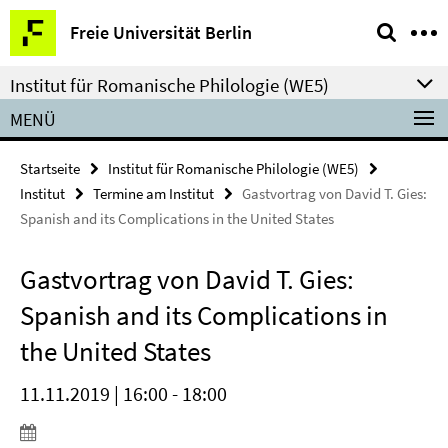
Springe
Service-
Freie Universität Berlin
direkt
Navigation
zu
Institut für Romanische Philologie (WE5)
Inhalt
MENÜ
Startseite
Institut für Romanische Philologie (WE5)
Institut
Termine am Institut
Gastvortrag von David T. Gies:
Spanish and its Complications in the United States
Gastvortrag von David T. Gies:
Spanish and its Complications in
the United States
11.11.2019 | 16:00 - 18:00