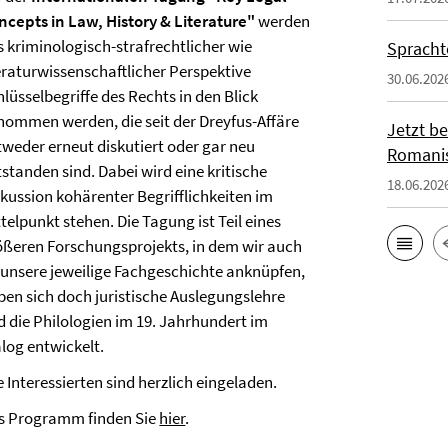
ncepts in Law, History & Literature"
werden
s kriminologisch-strafrechtlicher wie
Spracht
teraturwissenschaftlicher Perspektive
30.06.202
lüsselbegriffe des Rechts in den Blick
nommen werden, die seit der Dreyfus-Affäre
Jetzt b
tweder erneut diskutiert oder gar neu
Romanis
standen sind. Dabei wird eine kritische
18.06.202
skussion kohärenter Begrifflichkeiten im
telpunkt stehen. Die Tagung ist Teil eines
ößeren Forschungsprojekts, in dem wir auch
 unsere jeweilige Fachgeschichte anknüpfen,
ben sich doch juristische Auslegungslehre
d die Philologien im 19. Jahrhundert im
alog entwickelt.
e Interessierten sind herzlich eingeladen.
s Programm finden Sie
hier
.