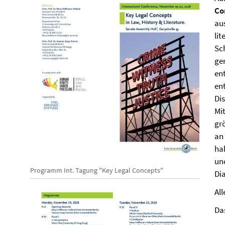
Co
au
li
Sch
ge
en
ent
Di
Mit
gr
an
ha
un
Programm Int. Tagung "Key Legal Concepts"
Di
All
Da