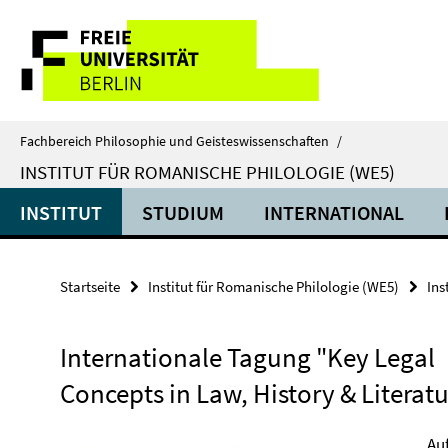
Springe
Service-
direkt
zu
Navigation
Inhalt
Fachbereich Philosophie und Geisteswissenschaften
/
INSTITUT FÜR ROMANISCHE PHILOLOGIE (WE5)
INSTITUT
STUDIUM
INTERNATIONAL
Startseite
Institut für Romanische Philologie (WE5)
Ins
Internationale Tagung "Key Legal
Concepts in Law, History & Literat
Au