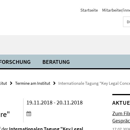
Startseite
Mitarbeiter/inn
D
FORSCHUNG
BERATUNG
titut
Termine am Institut
Internationale Tagung "Key Legal Concep
19.11.2018 - 20.11.2018
AKTUE
ure"
Zum Fil
Gespräc
f der
Internationalen Tagung "Key Legal
17.07.202