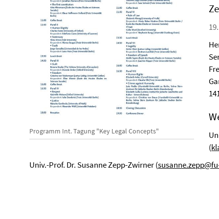
Ze
19.
He
Se
Fre
Ga
14
We
Programm Int. Tagung "Key Legal Concepts"
Un
(
kl
Univ.-Prof. Dr. Susanne Zepp-Zwirner (
susanne.zepp@fu-