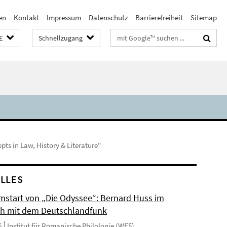
en
Kontakt
Impressum
Datenschutz
Barrierefreiheit
Sitemap
Suchbegriffe
E
Schnellzugang
ts in Law, History & Literature"
LLES
mstart von „Die Odyssee“: Bernard Huss im
h mit dem Deutschlandfunk
6
Institut für Romanische Philologie (WE5)