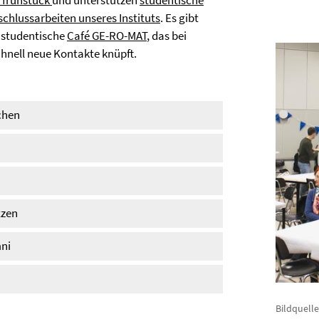
rfrühstück
und unterstützen
studentische
schlussarbeiten unseres Instituts
. Es gibt
 studentische
Café GE-RO-MAT
, das bei
chnell neue Kontakte knüpft.
chen
tzen
mni
Bildquelle