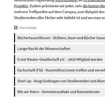
veranstalten regelmäßig
Institutsfeste
, ein
Erstsemeste
Projekte
. Zudem prämieren wir jedes Jahr
die besten Ab
mehrere Treffpunkte auf dem Campus, zum Beispiel das
Studierenden aller Fächer sehr beliebt ist und wo man s
Alles einblenden
Büchertauschforum - Stöbern, lesen und Bücher taus
Lange Nacht der Wissenschaften
Ernst-Reuter-Gesellschaft e.V. - Jetzt Mitglied werden
Fachschaft (FSI) - Kommiliton:innen treffen und verne
Start-up - Ausgründungen von Studierenden und Alu
Wie wir feiern - Semesterauftakt und Kennenlernen