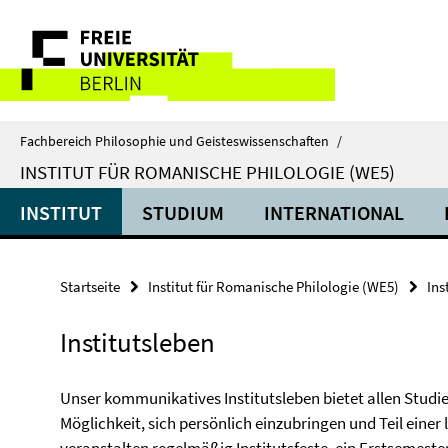
Springe
Service-
direkt
zu
Navigation
Inhalt
Fachbereich Philosophie und Geisteswissenschaften
/
INSTITUT FÜR ROMANISCHE PHILOLOGIE (WE5)
INSTITUT
STUDIUM
INTERNATIONAL
Startseite
Institut für Romanische Philologie (WE5)
Ins
Institutsleben
Unser kommunikatives Institutsleben bietet allen Studi
Möglichkeit, sich persönlich einzubringen und Teil ein