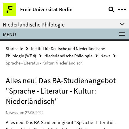
Springe
Service-
Freie Universität Berlin
direkt
Navigation
zu
Niederländische Philologie
Inhalt
MENÜ
Startseite
Institut für Deutsche und Niederländische
Philologie (WE 4)
Niederländische Philologie
News
Sprache - Literatur - Kultur: Niederländisch
Alles neu! Das BA-Studienangebot
"Sprache - Literatur - Kultur:
Niederländisch"
News vom 27.05.2022
Alles neu! Das BA-Studienangebot "Sprache - Literatur -