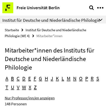
Springe
Service-
Freie Universität Berlin
direkt
Navigation
zu
Institut für Deutsche und Niederländische Philologie
Inhalt
Startseite
Institut für Deutsche und Niederländische
Philologie (WE 4)
Mitarbeiter*innen
Mitarbeiter*innen des Instituts für
Deutsche und Niederländische
Philologie
A
B
C
D
E
F
G
H
J
K
L
M
N
O
P
R
S
T
U
V
W
X
Z
Nur Professor/inn/en anzeigen
148 Personen