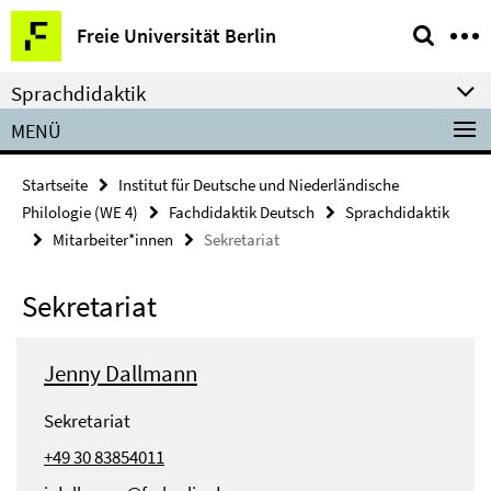
Springe
Service-
Freie Universität Berlin
direkt
Navigation
zu
Sprachdidaktik
Inhalt
MENÜ
Startseite
Institut für Deutsche und Niederländische
Philologie (WE 4)
Fachdidaktik Deutsch
Sprachdidaktik
Mitarbeiter*innen
Sekretariat
Sekretariat
Jenny Dallmann
Sekretariat
+49 30 83854011