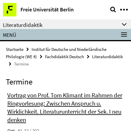
Springe
Service-
Freie Universität Berlin
direkt
Navigation
zu
Literaturdidaktik
Inhalt
MENÜ
Startseite
Institut für Deutsche und Niederländische
Philologie (WE 4)
Fachdidaktik Deutsch
Literaturdidaktik
Termine
Termine
Vortrag von Prof. Tom Klimant im Rahmen der
Ringvorlesung: Zwischen Anspruch u.
Wirklichkeit. Literaturunterricht der Sek. I neu
denken
Ort:
KL 32 / 202