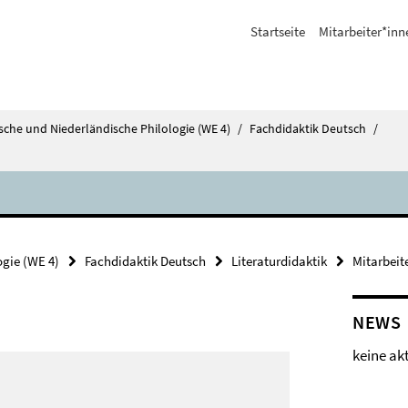
Startseite
Mitarbeiter*inn
tsche und Niederländische Philologie (WE 4)
/
Fachdidaktik Deutsch
/
ogie (WE 4)
Fachdidaktik Deutsch
Literaturdidaktik
Mitarbeit
NEWS
keine ak