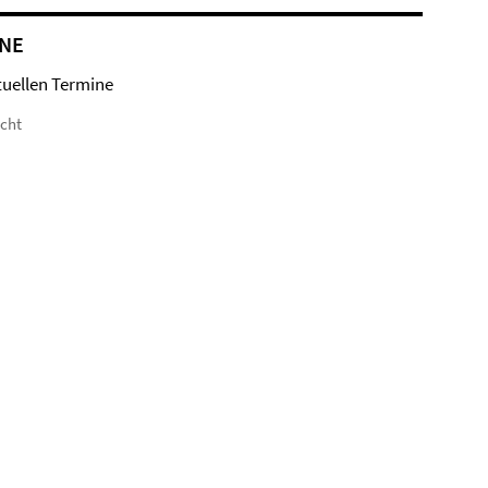
NE
tuellen Termine
icht