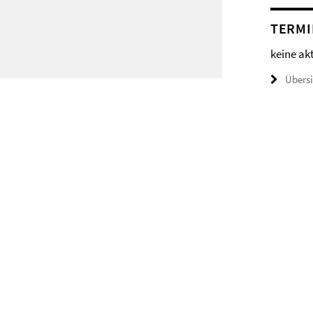
TERMI
keine ak
Übers