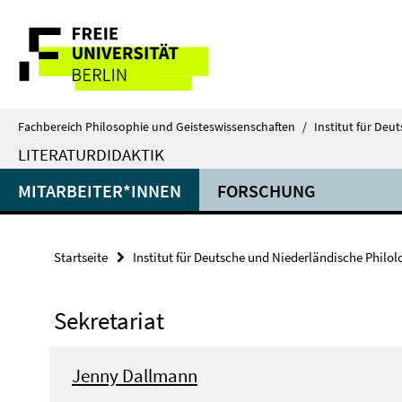
Springe
Service-
direkt
zu
Navigation
Inhalt
Fachbereich Philosophie und Geisteswissenschaften
/
Institut für Deu
LITERATURDIDAKTIK
MITARBEITER*INNEN
FORSCHUNG
Startseite
Institut für Deutsche und Niederländische Philol
Sekretariat
Jenny Dallmann