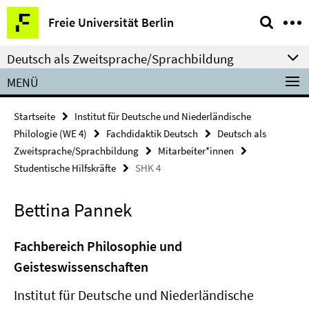
Springe
Service-
Freie Universität Berlin
direkt
Navigation
zu
Deutsch als Zweitsprache/Sprachbildung
Inhalt
MENÜ
Startseite
Institut für Deutsche und Niederländische
Philologie (WE 4)
Fachdidaktik Deutsch
Deutsch als
Zweitsprache/Sprachbildung
Mitarbeiter*innen
Studentische Hilfskräfte
SHK 4
Bettina Pannek
Fachbereich Philosophie und
Geisteswissenschaften
Institut für Deutsche und Niederländische