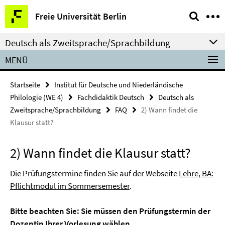
Springe
Service-
Freie Universität Berlin
direkt
Navigation
zu
Deutsch als Zweitsprache/Sprachbildung
Inhalt
MENÜ
Startseite
Institut für Deutsche und Niederländische
Philologie (WE 4)
Fachdidaktik Deutsch
Deutsch als
Zweitsprache/Sprachbildung
FAQ
2) Wann findet die
Klausur statt?
2) Wann findet die Klausur statt?
Die Prüfungstermine finden Sie auf der Webseite
Lehre, BA:
Pflichtmodul im Sommersemester
.
Bitte beachten Sie: Sie müssen den Prüfungstermin der
Dozentin Ihrer Vorlesung wählen.