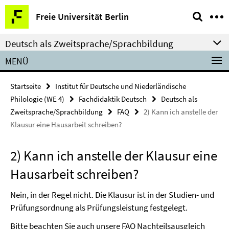
Springe
Service-
Freie Universität Berlin
direkt
Navigation
zu
Deutsch als Zweitsprache/Sprachbildung
Inhalt
MENÜ
Startseite
Institut für Deutsche und Niederländische
Philologie (WE 4)
Fachdidaktik Deutsch
Deutsch als
Zweitsprache/Sprachbildung
FAQ
2) Kann ich anstelle der
Klausur eine Hausarbeit schreiben?
2) Kann ich anstelle der Klausur eine
Hausarbeit schreiben?
Nein, in der Regel nicht. Die Klausur ist in der
Studien- und
Prüfungsordnung
als Prüfungsleistung festgelegt.
Bitte beachten Sie auch unsere
FAQ Nachteilsausgleich