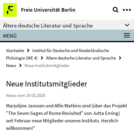
Springe
Service-
Freie Universität Berlin
direkt
Navigation
zu
Ältere deutsche Literatur und Sprache
Inhalt
MENÜ
Startseite
Institut für Deutsche und Niederländische
Philologie (WE 4)
Ältere deutsche Literatur und Sprache
News
Neue Institutsmitglieder
Neue Institutsmitglieder
News vom 19.02.2025
Marjolijne Janssen und Alfie Watkins sind (über das Projekt
"The Seven Sages of Rome Revisited" von Jutta Eming)
seit Februar neue Mitglieder unseres Instituts. Herzlich
willkommen!"