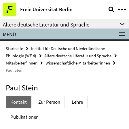
Springe
Service-
Freie Universität Berlin
direkt
Navigation
zu
Ältere deutsche Literatur und Sprache
Inhalt
MENÜ
Startseite
Institut für Deutsche und Niederländische
Philologie (WE 4)
Ältere deutsche Literatur und Sprache
Mitarbeiter*innen
Wissenschaftliche Mitarbeiter*innen
Paul Stein
Paul Stein
Kontakt
Zur Person
Lehre
Publikationen