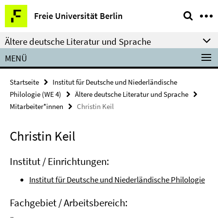
Springe
Service-
Freie Universität Berlin
direkt
Navigation
zu
Ältere deutsche Literatur und Sprache
Inhalt
MENÜ
Startseite
Institut für Deutsche und Niederländische
Philologie (WE 4)
Ältere deutsche Literatur und Sprache
Mitarbeiter*innen
Christin Keil
Christin Keil
Institut / Einrichtungen:
Institut für Deutsche und Niederländische Philologie
Fachgebiet / Arbeitsbereich: