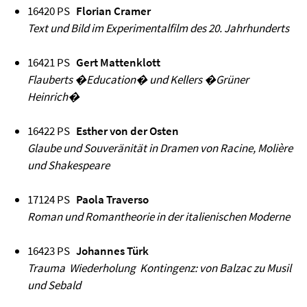
16420 PS
Florian Cramer
Text und Bild im Experimentalfilm des 20. Jahrhunderts
16421 PS
Gert Mattenklott
Flauberts �Education� und Kellers �Grüner
Heinrich�
16422 PS
Esther von der Osten
Glaube und Souveränität in Dramen von Racine, Molière
und Shakespeare
17124 PS
Paola Traverso
Roman und Romantheorie in der italienischen Moderne
16423 PS
Johannes Türk
Trauma Wiederholung Kontingenz: von Balzac zu Musil
und Sebald