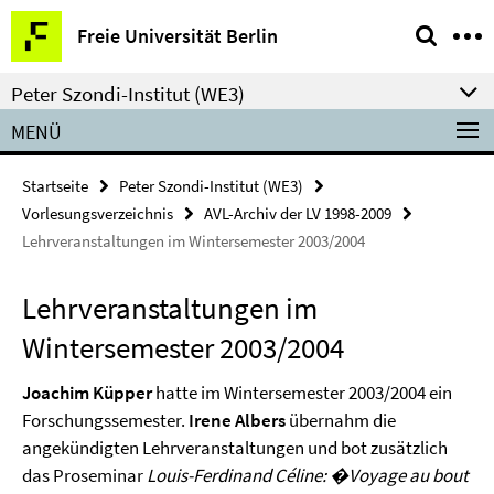
Springe
Service-
Freie Universität Berlin
direkt
Navigation
zu
Peter Szondi-Institut (WE3)
Inhalt
MENÜ
Startseite
Peter Szondi-Institut (WE3)
Vorlesungsverzeichnis
AVL-Archiv der LV 1998-2009
Lehrveranstaltungen im Wintersemester 2003/2004
Lehrveranstaltungen im
Wintersemester 2003/2004
Joachim Küpper
hatte im Wintersemester 2003/2004 ein
Forschungssemester.
Irene Albers
übernahm die
angekündigten Lehrveranstaltungen und bot zusätzlich
das Proseminar
Louis-Ferdinand Céline: �Voyage au bout