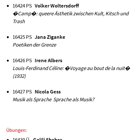
16424 PS
Volker Woltersdorff
�Camp�: queere Ästhetik zwischen Kult, Kitsch und
Trash
16425 PS
Jana Ziganke
Poetiken der Grenze
16426 PS
Irene Albers
Louis-Ferdinand Céline: �Voyage au bout de la nuit�
(1932)
16427 PS
Nicola Gess
Musik als Sprache Sprache als Musik?
Übungen:
16430 Ü
Galili Shahar