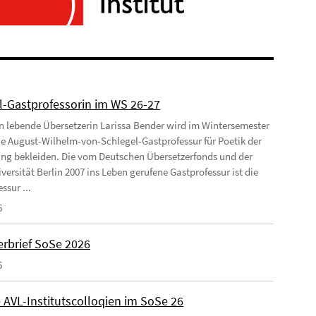
l-Gastprofessorin im WS 26-27
ln lebende Übersetzerin Larissa Bender wird im Wintersemester
ie August-Wilhelm-von-Schlegel-Gastprofessur für Poetik der
ng bekleiden. Die vom Deutschen Übersetzerfonds und der
versität Berlin 2007 ins Leben gerufene Gastprofessur ist die
ssur ...
6
rbrief SoSe 2026
6
 AVL-Institutscolloqien im SoSe 26