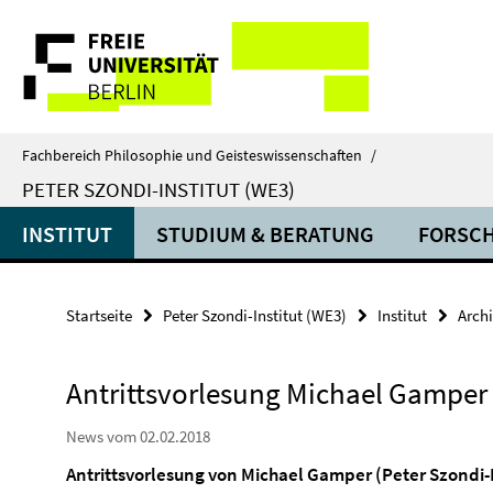
Springe
Service-
direkt
zu
Navigation
Inhalt
Fachbereich Philosophie und Geisteswissenschaften
/
PETER SZONDI-INSTITUT (WE3)
INSTITUT
STUDIUM & BERATUNG
FORSC
Startseite
Peter Szondi-Institut (WE3)
Institut
Arch
Antrittsvorlesung Michael Gamper 
News vom 02.02.2018
Antrittsvorlesung von Michael Gamper (Peter Szondi-I