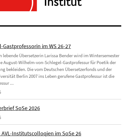
l-Gastprofessorin im WS 26-27
ln lebende Übersetzerin Larissa Bender wird im Wintersemester
ie August-Wilhelm-von-Schlegel-Gastprofessur für Poetik der
ng bekleiden. Die vom Deutschen Übersetzerfonds und der
versität Berlin 2007 ins Leben gerufene Gastprofessur ist die
ssur ...
6
rbrief SoSe 2026
6
 AVL-Institutscolloqien im SoSe 26