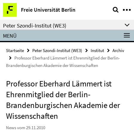
Springe
Service-
Freie Universität Berlin
direkt
Navigation
zu
Peter Szondi-Institut (WE3)
Inhalt
MENÜ
Startseite
Peter Szondi-Institut (WE3)
Institut
Archiv
Professor Eberhard Lämmert ist Ehrenmitglied der Berlin-
Brandenburgischen Akademie der Wissenschaften
Professor Eberhard Lämmert ist
Ehrenmitglied der Berlin-
Brandenburgischen Akademie der
Wissenschaften
News vom 29.11.2010