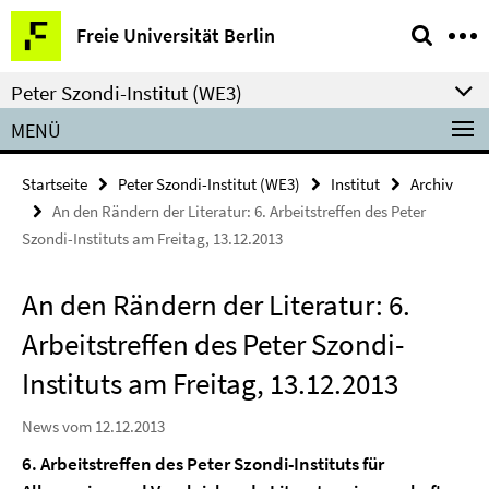
Springe
Service-
Freie Universität Berlin
direkt
Navigation
zu
Peter Szondi-Institut (WE3)
Inhalt
MENÜ
Startseite
Peter Szondi-Institut (WE3)
Institut
Archiv
An den Rändern der Literatur: 6. Arbeitstreffen des Peter
Szondi-Instituts am Freitag, 13.12.2013
An den Rändern der Literatur: 6.
Arbeitstreffen des Peter Szondi-
Instituts am Freitag, 13.12.2013
News vom 12.12.2013
6. Arbeitstreffen des Peter Szondi-Instituts für