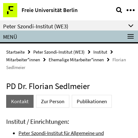
Springe
Service-
Freie Universität Berlin
direkt
Navigation
zu
Peter Szondi-Institut (WE3)
Inhalt
MENÜ
Startseite
Peter Szondi-Institut (WE3)
Institut
Mitarbeiter*innen
Ehemalige Mitarbeiter*innen
Florian
Sedlmeier
PD Dr. Florian Sedlmeier
Kontakt
Zur Person
Publikationen
Institut / Einrichtungen:
Peter Szondi-Institut für Allgemeine und