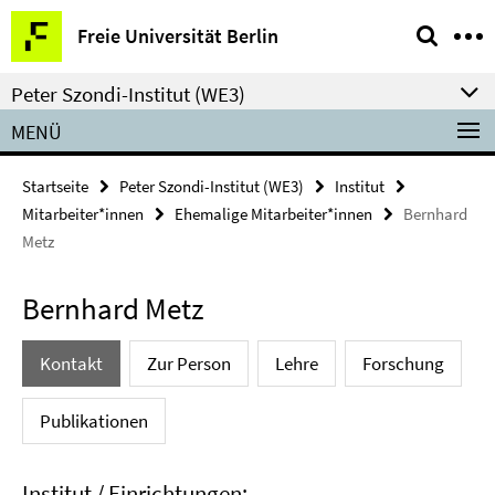
Springe
Service-
Freie Universität Berlin
direkt
Navigation
zu
Peter Szondi-Institut (WE3)
Inhalt
MENÜ
Startseite
Peter Szondi-Institut (WE3)
Institut
Mitarbeiter*innen
Ehemalige Mitarbeiter*innen
Bernhard
Metz
Bernhard Metz
Kontakt
Zur Person
Lehre
Forschung
Publikationen
Institut / Einrichtungen: