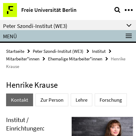
Springe
Service-
Freie Universität Berlin
direkt
Navigation
zu
Peter Szondi-Institut (WE3)
Inhalt
MENÜ
Startseite
Peter Szondi-Institut (WE3)
Institut
Mitarbeiter*innen
Ehemalige Mitarbeiter*innen
Henrike
Krause
Henrike Krause
Kontakt
Zur Person
Lehre
Forschung
Institut /
Einrichtungen: