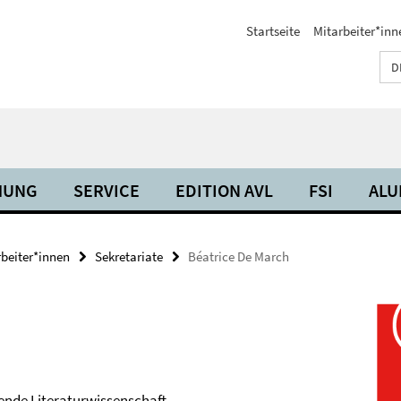
Startseite
Mitarbeiter*inn
D
HUNG
SERVICE
EDITION AVL
FSI
ALU
rbeiter*innen
Sekretariate
Béatrice De March
hende Literaturwissenschaft