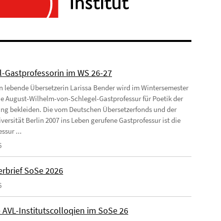
l-Gastprofessorin im WS 26-27
ln lebende Übersetzerin Larissa Bender wird im Wintersemester
ie August-Wilhelm-von-Schlegel-Gastprofessur für Poetik der
ng bekleiden. Die vom Deutschen Übersetzerfonds und der
versität Berlin 2007 ins Leben gerufene Gastprofessur ist die
ssur ...
6
rbrief SoSe 2026
6
 AVL-Institutscolloqien im SoSe 26