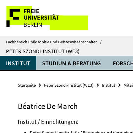
Springe
Service-
direkt
zu
Navigation
Inhalt
Fachbereich Philosophie und Geisteswissenschaften
/
PETER SZONDI-INSTITUT (WE3)
INSTITUT
STUDIUM & BERATUNG
FORSC
Startseite
Peter Szondi-Institut (WE3)
Institut
Mita
Béatrice De March
Institut / Einrichtungen:
Peter Szondi-Institut für Allgemeine und Vergleic